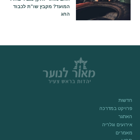
המועד? מקבץ שו”ת לכבוד
החג
חדשות
פרויקט במדרכה
האתגר
אירועים וגלריה
מאמרים