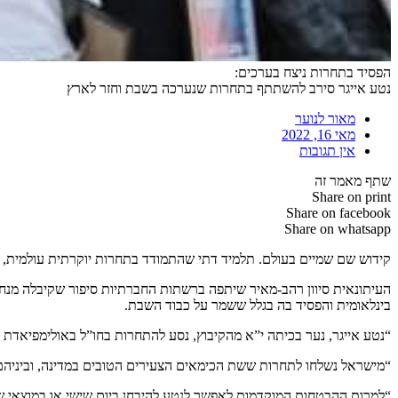
הפסיד בתחרות ניצח בערכים:
נטע אייגר סירב להשתתף בתחרות שנערכה בשבת וחזר לארץ
מאור לנוער
מאי 16, 2022
אין תגובות
שתף מאמר זה
Share on print
Share on facebook
Share on whatsapp
קידוש שם שמיים בעולם. תלמיד דתי שהתמודד בתחרות יוקרתית עולמית,
העיתונאית סיוון רהב-מאיר שיתפה ברשתות החברתיות סיפור שקיבלה מנחמ
בינלאומית והפסיד בה בגלל ששמר על כבוד השבת.
“נטע אייגר, נער בכיתה י”א מהקיבוץ, נסע להתחרות בחו”ל באולימפיאדת
“מישראל נשלחו לתחרות ששת הכימאים הצעירים הטובים במדינה, וביניהם
“למרות ההבטחות המוקדמות לאפשר לנטע להיבחן ביום שישי או במוצאי שב