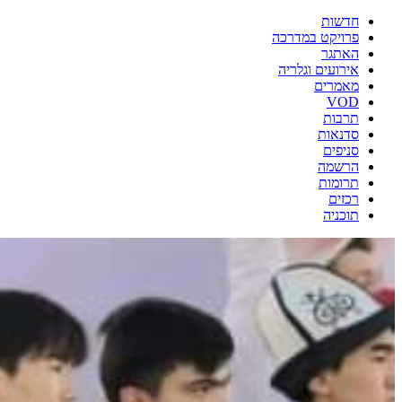
חדשות
פרויקט במדרכה
האתגר
אירועים וגלריה
מאמרים
VOD
תרבות
סדנאות
סניפים
הרשמה
תרומות
רכזים
תוכניה