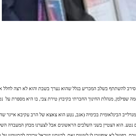
 סירב להשתתף בשלב המכריע בגלל שהוא נערך בשבת והוא לא רצה לחלל 
ה שפילמן, מנהלת החינוך החברתי בקיבוץ טירת צבי, בו היא מספרת על נט
 מנדלייב הבינלאומית בכימיה (אגב, נטע הוא צאצא של הרב עקיבא אייגר 
 נטע. הוא הצטיין בשני השלבים הראשונים אבל לצערנו מבחן המעבדה השל
ת, בפועל לא איפשרו לו לעשות זאת. לדעתנו ישראל צריכה להתעקש על כך