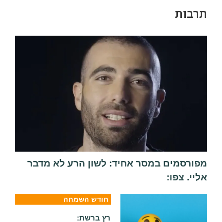
בות
ורסמים במסר אחיד: לשון הרע לא מדבר
י. צפו:
חודש השמחה
רץ ברשת: