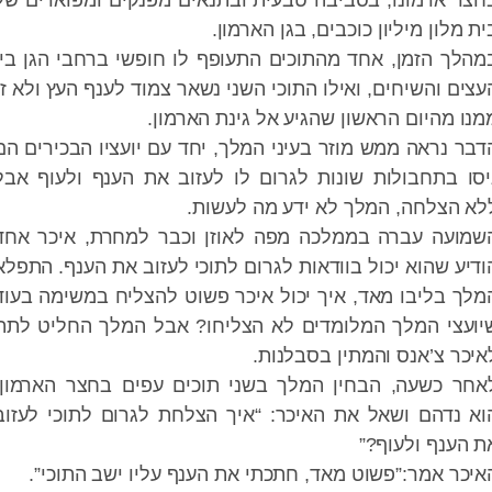
מונו, בסביבה טבעית ובתנאים מפנקים ומפוארים של
 מיליון כוכבים, בגן הארמון.
זמן, אחד מהתוכים התעופף לו חופשי ברחבי הגן בין
השיחים, ואילו התוכי השני נשאר צמוד לענף העץ ולא זז
יום הראשון שהגיע אל גינת הארמון.
אה ממש מוזר בעיני המלך, יחד עם יועציו הבכירים הם
חבולות שונות לגרום לו לעזוב את הענף ולעוף אבל
חה, המלך לא ידע מה לעשות.
 עברה בממלכה מפה לאוזן וכבר למחרת, איכר אחד
הוא יכול בוודאות לגרום לתוכי לעזוב את הענף. התפלא
יבו מאד, איך יכול איכר פשוט להצליח במשימה בעוד
המלך המלומדים לא הצליחו? אבל המלך החליט לתת
’אנס והמתין בסבלנות.
עה, הבחין המלך בשני תוכים עפים בחצר הארמון.
ם ושאל את האיכר: “איך הצלחת לגרום לתוכי לעזוב
 ולעוף?”
מר:”פשוט מאד, חתכתי את הענף עליו ישב התוכי”.