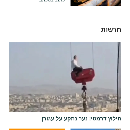
שות
וץ דרמטי: נער נתקע על עגורן