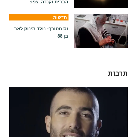
הברית וקנדה. צפו:
חדשות
נס מטורף: נולד תינוק לאב
בן 88
תרבות