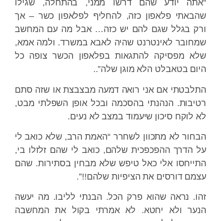
“אתה יודע שהם דרשו ממני, בהתחלה, שגילו
שהבאתי פלאפון כזה, להחליף לפלאפון כשר – אך
ורק בגלל שגם להם יש כזה… אבל מה עם המחשב
שמחובר לאינטרנט שהיה לאבא במשרד. ולמה אמא,
שלא מפסיקה להתגאות בפלאפון הכשר צופה כל
היום בטאבלט הלא מוגן שלה”..
התלבטתי אם אני רואה דמעה מבצבצת או שזה סתם
רטיבות. הנהנתי בהסכמה ובכל אופן השפלתי מבט,
לא לוקח סיכון שיעמוד במצב לא נעים.
הבחור לא מתכוון לשחרר “האמת הרב, שלא כואב לי
על הדרך ההפכפכית שלהם, כואב לי שהם זלזלו בי,
התייחסו אלי כאל טיפש שלא מבחין בסתירות. שהם
עצמם דורסים את הציפיות שלהם!!”.
זהו. נראה שהוא פרק הכל. הבנתי לליבו. מה יעשה
הנער ולא יחטא. לא אמרתי בקול את המחשבה