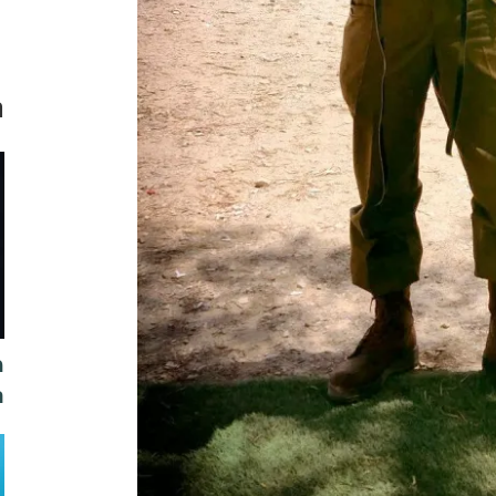
ת
מ
ה