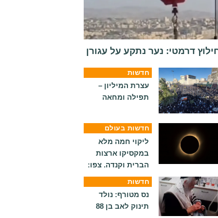
ילוץ דרמטי: נער נתקע על עגורן
חדשות
עצרת המיליון –
תפילה ומחאה
חדשות בעולם
ליקוי חמה מלא
במקסיקו ארצות
הברית וקנדה. צפו:
חדשות
נס מטורף: נולד
תינוק לאב בן 88