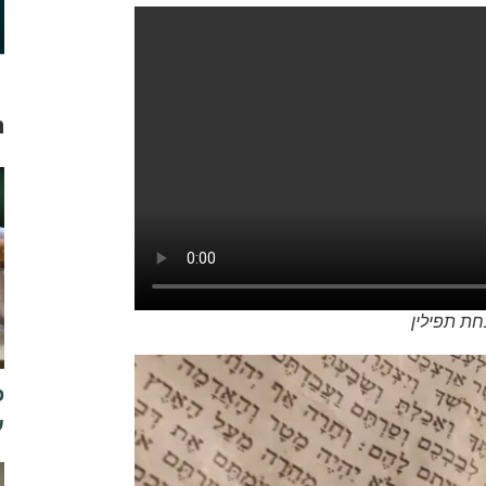
ח
חת תפילין
ס
ע