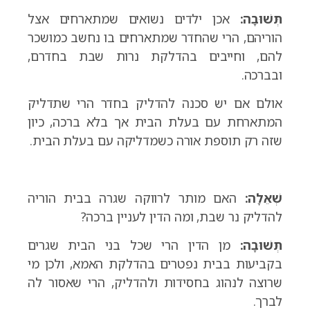
תְּשׁוּבָה:
אכן ילדים נשואים שמתארחים אצל
הוריהם, הרי שהחדר שמתארחים בו נחשב כמושכר
להם, וחייבים בהדלקת נרות שבת בחדרם,
ובברכה.
אולם אם יש סכנה להדליק בחדר הרי שתדליק
המתארחת עם בעלת הבית אך בלא ברכה, כיון
שזה רק תוספת אורה כשמדליקה עם בעלת הבית.
שְׁאֵלָה:
האם מותר לרווקה שגרה בבית הוריה
להדליק נר שבת, ומה הדין לעניין ברכה?
תְּשׁוּבָה:
מן הדין הרי שכל בני הבית שגרים
בקביעות בבית נפטרים בהדלקת האמא, ולכן מי
שרוצה לנהוג בחסידות ולהדליק, הרי שאסור לה
לברך.