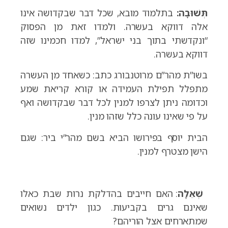
תְּשׁוּבָה:
בתלמוד מובא, שכל דבר שבקדושה אינו
אלה דווקא בעשרה. ולמדו זאת מן הפסוק
“ונקדשתי בתוך בני ישראל”, למדו חכמינו שזה
דווקא בעשרה.
בשו”ת מהר”ם מרוטנבורג כתב: כשאחד מן העשרה
מתפלל תפילת העמידה או קורא קריאת שמע
וכדומה ניתן לצרפו למנין לכל דבר שבקדושה ואף
על פי שאינו עונה כלל שזהו מנין.
הבית יוסף בפירושו הביא בשם מהר”י ביר: שגם
הישן מצטרף למנין.
שְׁאֵלָה
: האם חייבים בהדלקת נרות שבת כאלו
שאינם גרים בקביעות. כגון ילדים נשואים
שמתארחים אצל הוריהם?