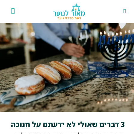
אירועים 
פרויקט
3 דברים שאולי לא ידעתם על חנוכה