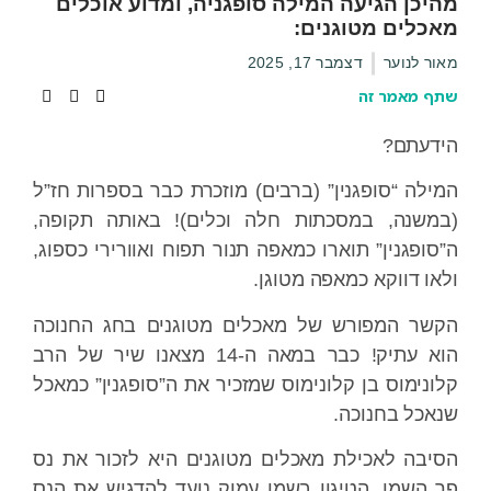
מהיכן הגיעה המילה סופגניה, ומדוע אוכלים
מאכלים מטוגנים:
מאור לנוער
דצמבר 17, 2025
שתף מאמר זה
הידעתם?
המילה “סופגנין” (ברבים) מוזכרת כבר בספרות חז”ל
(במשנה, במסכתות חלה וכלים)! באותה תקופה,
ה”סופגנין” תוארו כמאפה תנור תפוח ואוורירי כספוג,
ולאו דווקא כמאפה מטוגן.
הקשר המפורש של מאכלים מטוגנים בחג החנוכה
הוא עתיק! כבר במאה ה-14 מצאנו שיר של הרב
קלונימוס בן קלונימוס שמזכיר את ה”סופגנין” כמאכל
שנאכל בחנוכה.
הסיבה לאכילת מאכלים מטוגנים היא לזכור את נס
פך השמן. הטיגון בשמן עמוק נועד להדגיש את הנס