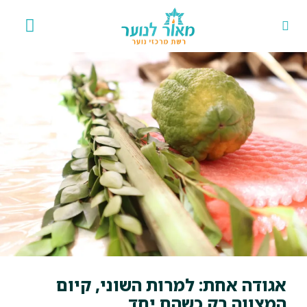
אירועים 
פרויקט
אגודה אחת: למרות השוני, קיום
המצווה רק כשהם יחד