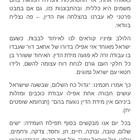
כאגודה אחת, אזי ההסתכלות והמידה הנוהגת בהם
משמים היא כללית. ובהתבוננות כזו, גם אם במבט
פרטני לא עברנו בהצלחה את הדין, – פה נצליח
בוודאי.
הלולב ומיניו קוראים לנו לאיחוד לבבות. כשעם
ישראל מאוחד אזי אפילו בדורו של אחאב דור שעבדו
בו עבודה זרה לא פגעה מידת הדין. האיחוד ששורר בן
כל חלקי העם גורם לנחת רוח עצומה להשם, ולידו
חטאי עם ישראל נמוגים.
כך אמרו חכמינו: “גדול כח השלום, שבשעה שישראל
עושים חבורה אחת אפילו עבודת כוכבים ומזלות
ביניהם אין מידת הדין נוגעת בהם” (תנחומא שופטים
יח).
בכל יום אנו מבקשים בסוף תפילת העמידה: “שים
שלום, טובה, וברכה, חיים, חן, וחסד, צדקה, ורחמים,