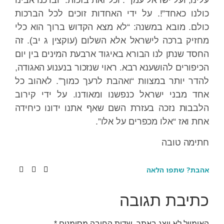
עלינו, ועל ישראל עמך”. וכל זאת בזכות: “וברכנו אבינו
כולנו כאחד”!. על ידי האחדות זוכים לכל הברכות
כולם. מובא במשנה: “לא מצא הקדוש ברוך הוא כלי
מחזיק ברכה לישראל אלא השלום (עוקצין ג יב). זה
החסד שנתן לנו הבורא באיגוד ארבעת המינים בין יום
הכיפורים להושענא רבא. ראוי שנזכור בנענוע האגודה,
להדר יותר במצוות “ואהבת לרעך כמוך”. לאהוב כל
אחד מבני ישראל כנפשנו ומאודנו. על ידי קירוב
הלבבות נזכה בעזרת השם שאף אתנו ידונו כיחידה
אחת ואז “אלו מכפרים על אלו”.
חתימה טובה
אהבת? שתפו הלאה
כתיבת תגובה
האימייל לא יוצג באתר.
שדות החובה מסומנים
*