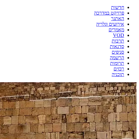
חדשות
פרויקט במדרכה
האתגר
אירועים וגלריה
מאמרים
VOD
תרבות
סדנאות
סניפים
הרשמה
תרומות
רכזים
תוכניה