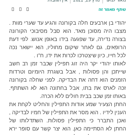
מאור לנוער
מרץ 29, 2021
אין תגובות
שתף מאמר זה
יהודי בן ארבעים חלה בקורונה והגיע עד שערי מוות .
מצבו היה מסוכן מאד. הוא סבל מסיבוכי הקורונה
בצורה נדירה, עד שפגעה בידו באופן אנוש. לפי דעת
הרופאים, גם לאחר שיקום מחוליו, הוא יישאר נכה
לכל חייו, כיון שיצטרכו לכרות את ידו, ח”ו .
לאותו יהודי יקר היה זוג תפילין שכבר זמן רב חשב
שייתכן והן פסולות , אבל בשגרת היומיום וטרדות
הזמנים הוא דחה את הבדיקה. לפני שחלה בקורונה
זכה לארס את בתו, אבל בחתונה הוא לא השתתף.
באותו זמן שכב בבית חולים ללא הכרה.
החתן הצעיר שמע אודות התפילין והחליט לקחת את
הענין לידיו . הוא מסר את התפילין של חמיו לבדיקה ,
ואכן התברר כי התפילין פסולות. השתדלותו של
החתן לא הסתיימה כאן. הוא יצר קשר עם סופר ירא